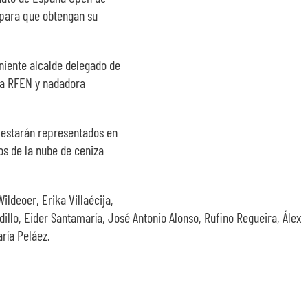
 para que obtengan su
eniente alcalde delegado de
rea RFEN y nadadora
a estarán representados en
os de la nube de ceniza
ldeoer, Erika Villaécija,
illo, Eider Santamaría, José Antonio Alonso, Rufino Regueira, Álex
ría Peláez.