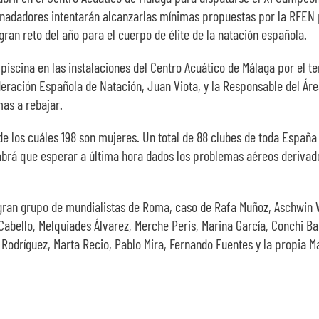
 nadadores intentarán alcanzarlas mínimas propuestas por la RFEN
an reto del año para el cuerpo de élite de la natación española.
iscina en las instalaciones del Centro Acuático de Málaga por el t
ederación Española de Natación, Juan Viota, y la Responsable del Á
as a rebajar.
e los cuáles 198 son mujeres. Un total de 88 clubes de toda Españ
abrá que esperar a última hora dados los problemas aéreos derivad
gran grupo de mundialistas de Roma, caso de Rafa Muñoz, Aschwin Wi
abello, Melquiades Álvarez, Merche Peris, Marina García, Conchi Bad
odríguez, Marta Recio, Pablo Mira, Fernando Fuentes y la propia Ma