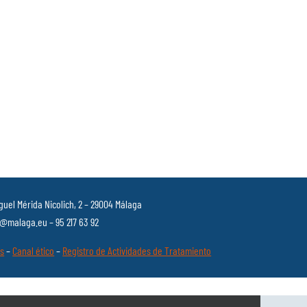
guel Mérida Nicolich, 2 – 29004 Málaga
malaga.eu – 95 217 63 92
es
–
Canal ético
–
Registro de Actividades de Tratamiento