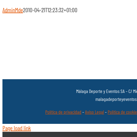
AdminMde
2010-04-21T12:23:32+01:00
Málaga Deporte y Eventos SA – C/ Mi
malagadeporteyeventos@
Política de privacidad
–
Aviso Legal
–
Política de cooki
Page load link