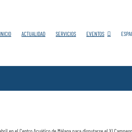
INICIO
ACTUALIDAD
SERVICIOS
EVENTOS
ESPA
de abril en el Centro Acuático de Málaga para disputarse el XI Camp