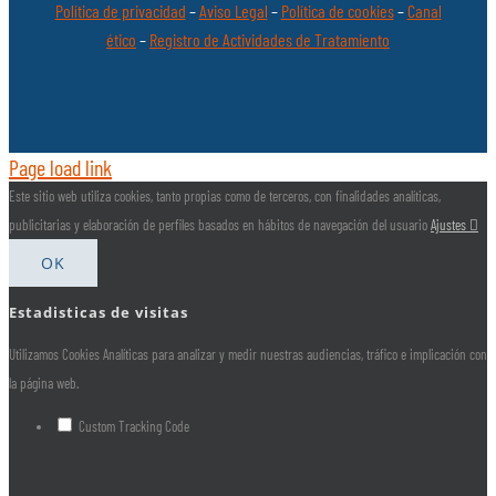
Política de privacidad
–
Aviso Legal
–
Política de cookies
–
Canal
ético
–
Registro de Actividades de Tratamiento
Page load link
Este sitio web utiliza cookies, tanto propias como de terceros, con finalidades analíticas,
publicitarias y elaboración de perfiles basados en hábitos de navegación del usuario
Ajustes
OK
Estadisticas de visitas
Utilizamos Cookies Analíticas para analizar y medir nuestras audiencias, tráfico e implicación con
la página web.
Custom Tracking Code