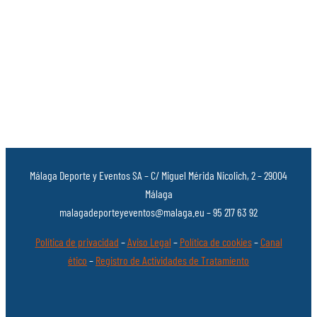
Málaga Deporte y Eventos SA – C/ Miguel Mérida Nicolich, 2 – 29004
Málaga
malagadeporteyeventos@malaga.eu – 95 217 63 92
Política de privacidad
–
Aviso Legal
–
Política de cookies
–
Canal
ético
–
Registro de Actividades de Tratamiento