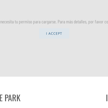
necesita tu permiso para cargarse. Para más detalles, por favor c
I ACCEPT
E PARK