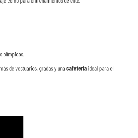
izaje como para entrenamientos de élite.
s olímpicos.
emás de vestuarios, gradas y una
cafetería
ideal para el