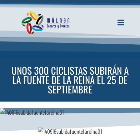
Saltar
al
contenido
Toggle
Navigati
INICIO
ACTUALIDAD
UNOS 300 CICLISTAS SUBIRÁN A
LA FUENTE DE LA REINA EL 25 DE
SERVICIOS
SEPTIEMBRE
EVENTOS
ESPACIOS