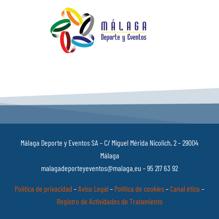
Málaga Deporte y Eventos SA – C/ Miguel Mérida Nicolich, 2 – 29004
Málaga
malagadeporteyeventos@malaga.eu – 95 217 63 92
Política de privacidad
–
Aviso Legal
–
Política de cookies
–
Canal ético
–
Registro de Actividades de Tratamiento