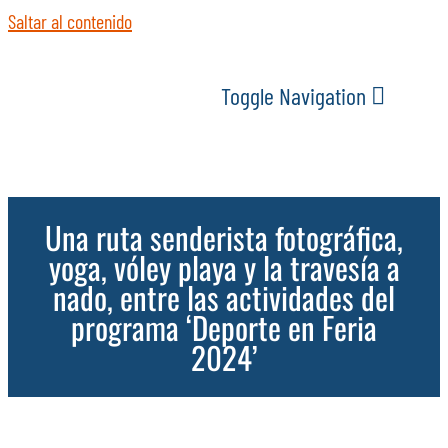
Saltar al contenido
Toggle Navigation
INICIO
Una ruta senderista fotográfica,
ACTUALIDAD
yoga, vóley playa y la travesía a
nado, entre las actividades del
SERVICIOS
programa ‘Deporte en Feria
2024’
EVENTOS
ESPACIOS