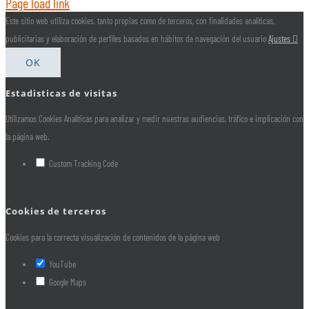
Page load link
Este sitio web utiliza cookies, tanto propias como de terceros, con finalidades analíticas,
publicitarias y elaboración de perfiles basados en hábitos de navegación del usuario
Ajustes
OK
Estadisticas de visitas
Utilizamos Cookies Analíticas para analizar y medir nuestras audiencias, tráfico e implicación con
la página web.
Custom Tracking Code
Cookies de terceros
Cookies para la correcta visualización de contenidos de la página web
YouTube
Google Maps