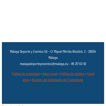
Málaga Deporte y Eventos SA – C/ Miguel Mérida Nicolich, 2 – 29004
Málaga
malagadeporteyeventos@malaga.eu – 95 217 63 92
Política de privacidad
–
Aviso Legal
–
Política de cookies
–
Canal
ético
–
Registro de Actividades de Tratamiento