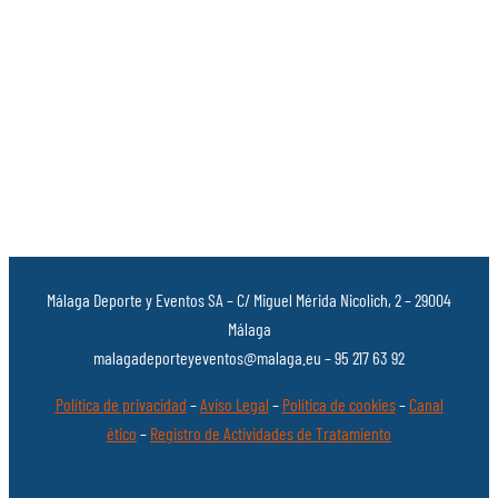
Málaga Deporte y Eventos SA – C/ Miguel Mérida Nicolich, 2 – 29004
Málaga
malagadeporteyeventos@malaga.eu – 95 217 63 92
Política de privacidad
–
Aviso Legal
–
Política de cookies
–
Canal
ético
–
Registro de Actividades de Tratamiento