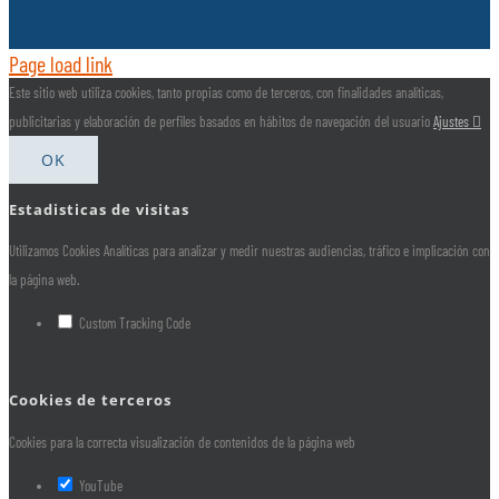
Page load link
Este sitio web utiliza cookies, tanto propias como de terceros, con finalidades analíticas,
publicitarias y elaboración de perfiles basados en hábitos de navegación del usuario
Ajustes
OK
Estadisticas de visitas
Utilizamos Cookies Analíticas para analizar y medir nuestras audiencias, tráfico e implicación con
la página web.
Custom Tracking Code
Cookies de terceros
Cookies para la correcta visualización de contenidos de la página web
YouTube