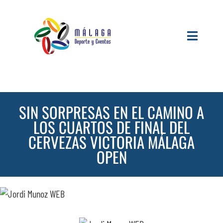
Saltar
al
contenido
Toggle
Navigati
INICIO
ACTUALI
SIN SORPRESAS EN EL CAMINO A
LOS CUARTOS DE FINAL DEL
SERVICIO
CERVEZAS VICTORIA MÁLAGA
OPEN
EVENTOS
ESPACIOS