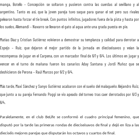
manga, Botello – Concepción se soltaron y pusieron contra las cuerdas al sevillano y al
argentino. Tanto es así, que la joven pareja tuvo saque para ganar el set pero sus rivales
pelearon hasta forzar el tie break. Con puntos infinitos, jugadores fuera de la pista y hasta por
los suelos, Allemandi – Navarro se llevaron el gato al agua ante una grada puesta en pie.
Matías Díaz y Cristian Gutiérrez volvieron a demostrar su templanza y calidad para derrotar a
Espejo – Ruíz, que dejaron el mejor partido de la jornada en dieciseisavos y veían la
recompensa de jugar en el Carpena, con un marcador final de 6/1 y 6/4. Los últimos en jugar y
vencer en el turno de mañana fueron los canarios Aday Santana y Jordi Muñoz que se
deshicieron de Perona – Raúl Marcos por 6/2 y 6/4.
Más tarde, Maxi Sánchez y Sanyo Gutiérrez acabaron con el sueño del malagueño Alejandro Ruiz,
que junto a su pareja Fernando Poggi se vio apeado del torneo tras caer derrotados por 6/3 y
6/4.
Paralelamente, en el club BeLife se conformó el cuadro principal femenino, que
disputó por la tarde las primeras rondas de dieciseisavos de final y dejó en liza a las
dieciséis mejores parejas que disputarán los octavos y cuartos de final.