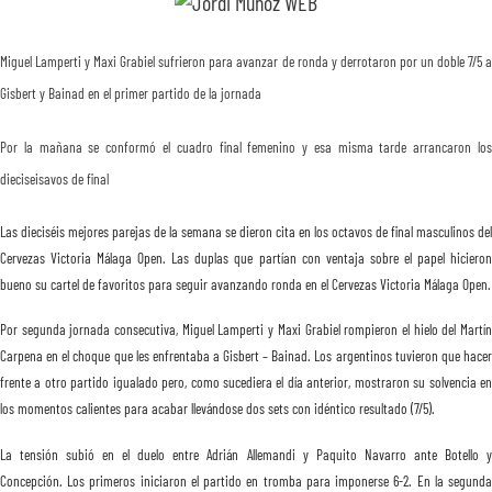
SOBRE N
Miguel Lamperti y Maxi Grabiel sufrieron para avanzar de ronda y derrotaron por un doble 7/5 a
TRANSPA
Gisbert y Bainad en el primer partido de la jornada
Por la mañana se conformó el cuadro final femenino y esa misma tarde arrancaron los
dieciseisavos de final
Las dieciséis mejores parejas de la semana se dieron cita en los octavos de final masculinos del
Cervezas Victoria Málaga Open. Las duplas que partían con ventaja sobre el papel hicieron
bueno su cartel de favoritos para seguir avanzando ronda en el Cervezas Victoria Málaga Open.
Por segunda jornada consecutiva, Miguel Lamperti y Maxi Grabiel rompieron el hielo del Martín
Carpena en el choque que les enfrentaba a Gisbert – Bainad. Los argentinos tuvieron que hacer
frente a otro partido igualado pero, como sucediera el día anterior, mostraron su solvencia en
los momentos calientes para acabar llevándose dos sets con idéntico resultado (7/5).
La tensión subió en el duelo entre Adrián Allemandi y Paquito Navarro ante Botello y
Concepción. Los primeros iniciaron el partido en tromba para imponerse 6-2. En la segunda