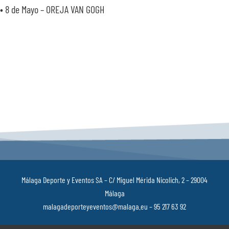
• 8 de Mayo – OREJA VAN GOGH
Málaga Deporte y Eventos SA – C/ Miguel Mérida Nicolich, 2 – 29004
Málaga
malagadeporteyeventos@malaga.eu – 95 217 63 92
Política de privacidad
–
Aviso Legal
–
Política de cookies
–
Canal ético
–