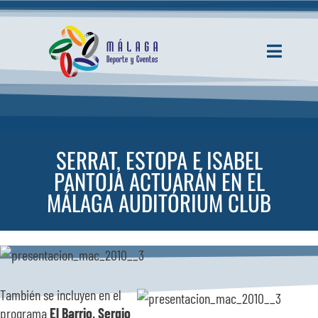
Saltar
al
contenido
Toggle
Navigati
INICIO
ACTUALIDAD
SERRAT, ESTOPA E ISABEL
PANTOJA ACTUARÁN EN EL
SERVICIOS
MÁLAGA AUDITÓRIUM CLUB
EVENTOS
ESPACIOS
También se incluyen en el
programa
El Barrio, Sergio