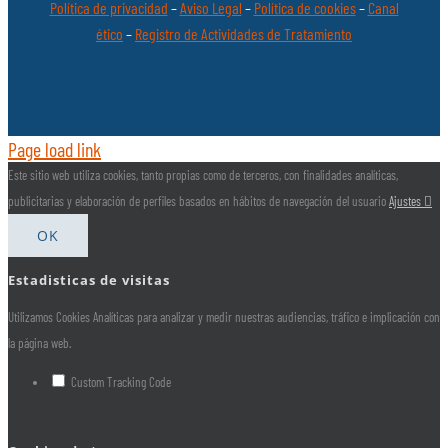
Política de privacidad
–
Aviso Legal
–
Política de cookies
–
Canal
ético
–
Registro de Actividades de Tratamiento
Page load link
Este sitio web utiliza cookies, tanto propias como de terceros, con finalidades analíticas,
publicitarias y elaboración de perfiles basados en hábitos de navegación del usuario
Ajustes
OK
Estadisticas de visitas
Utilizamos Cookies Analíticas para analizar y medir nuestras audiencias, tráfico e implicación con
la página web.
Custom Tracking Code