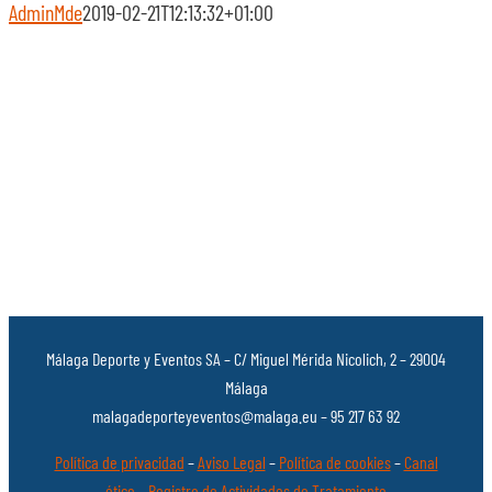
AdminMde
2019-02-21T12:13:32+01:00
Málaga Deporte y Eventos SA – C/ Miguel Mérida Nicolich, 2 – 29004
Málaga
malagadeporteyeventos@malaga.eu – 95 217 63 92
Política de privacidad
–
Aviso Legal
–
Política de cookies
–
Canal
ético
–
Registro de Actividades de Tratamiento