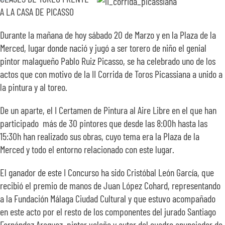
SOBRE NOSOTROS
A LA CASA DE PICASSO
Durante la mañana de hoy sábado 20 de Marzo y en la Plaza de la
TRANSPARENCIA
Merced, lugar donde nació y jugó a ser torero de niño el genial
pintor malagueño Pablo Ruiz Picasso, se ha celebrado uno de los
actos que con motivo de la II Corrida de Toros Picassiana a unido a
la pintura y al toreo.
De un aparte, el I Certamen de Pintura al Aire Libre en el que han
participado más de 30 pintores que desde las 8:00h hasta las
15:30h han realizado sus obras, cuyo tema era la Plaza de la
Merced y todo el entorno relacionado con este lugar.
El ganador de este I Concurso ha sido Cristóbal León García, que
recibió el premio de manos de Juan López Cohard, representando
a la Fundación Málaga Ciudad Cultural y que estuvo acompañado
en este acto por el resto de los componentes del jurado Santiago
Fernández Araguez, pintor veleño y autor del cuadro anunciador de