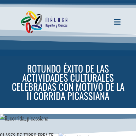
Saltar
al
contenido
Toggle
Navigati
INICIO
ACTUALIDAD
ROTUNDO ÉXITO DE LAS
ACTIVIDADES CULTURALES
SERVICIOS
CELEBRADAS CON MOTIVO DE LA
II CORRIDA PICASSIANA
EVENTOS
ESPACIOS
CLASES DE TOREO FRENTE