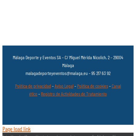
Málaga Deporte y Eventos SA – C/ Miguel Mérida Nicolich, 2 – 29004
Málaga
malagadeporteyeventos@malaga.eu – 95 217 63 92
Política de privacidad
–
Aviso Legal
–
Política de cookies
–
Canal
ético
–
Registro de Actividades de Tratamiento
Page load link