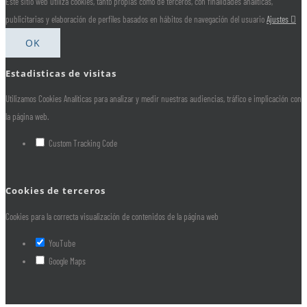
Este sitio web utiliza cookies, tanto propias como de terceros, con finalidades analíticas,
publicitarias y elaboración de perfiles basados en hábitos de navegación del usuario
Ajustes
OK
Estadisticas de visitas
Utilizamos Cookies Analíticas para analizar y medir nuestras audiencias, tráfico e implicación con
la página web.
Custom Tracking Code
Cookies de terceros
Cookies para la correcta visualización de contenidos de la página web
YouTube
Google Maps