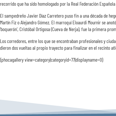
recorrido que ha sido homologado por la Real Federación Española 
El sampedreño Javier Díaz Carretero puso fin a una década de hegem
Martín Fiz o Alejandro Gómez. El marroquí Eloaurdi Mournir se anot
‘boquerón’, Cristóbal Ortigosa (Cueva de Nerja), fue la primera pro
Los corredores, entre los que se encontraban profesionales y ciuda
dieron dos vueltas al propio trayecto para finalizar en el recinto atl
{phocagallery view=category|categoryid=77|displayname=0}