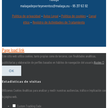
malagadeporteyeventos@malaga.eu – 95 217 63 92
Política de privacidad
–
Aviso Legal
–
Política de cookies
–
Canal
ético
–
Registro de Actividades de Tratamiento
Page load link
Este sitio web utiliza cookies, tanto propias como de terceros, con finalidades analíticas,
publicitarias y elaboración de perfiles basados en hábitos de navegación del usuario
Ajustes
OK
Estadisticas de visitas
Utilizamos Cookies Analíticas para analizar y medir nuestras audiencias, tráfico e implicación con
la página web.
Custom Tracking Code