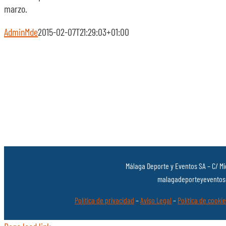
marzo.
AdminMde
2015-02-07T21:29:03+01:00
Málaga Deporte y Eventos SA – C/ Mi
malagadeporteyeventos@
Política de privacidad
–
Aviso Legal
–
Política de cooki