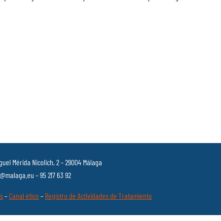
guel Mérida Nicolich, 2 – 29004 Málaga
malaga.eu – 95 217 63 92
es
–
Canal ético
–
Registro de Actividades de Tratamiento