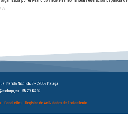
ones.
uel Mérida Nicolich, 2 – 29004 Málaga
malaga.eu – 95 217 63 92
s
–
Canal ético
–
Registro de Actividades de Tratamiento