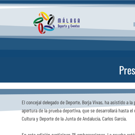
Saltar
al
contenido
Pres
El concejal delegado de Deporte, Borja Vivas, ha asistido a la
apertura de la prueba deportiva, que se desarrollará hasta el
Cultura y Deporte de la Junta de Andalucía, Carlos García.
En esta edición participan 35 embarcaciones. La prueba está 