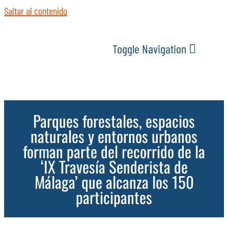
Saltar al contenido
Toggle Navigation
INICIO
Parques forestales, espacios
ACTUALIDAD
naturales y entornos urbanos
forman parte del recorrido de la
SERVICIOS
‘IX Travesía Senderista de
Málaga’ que alcanza los 150
EVENTOS
participantes
ESPACIOS