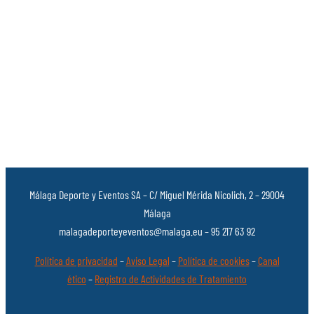
Málaga Deporte y Eventos SA – C/ Miguel Mérida Nicolich, 2 – 29004
Málaga
malagadeporteyeventos@malaga.eu – 95 217 63 92
Política de privacidad
–
Aviso Legal
–
Política de cookies
–
Canal
ético
–
Registro de Actividades de Tratamiento