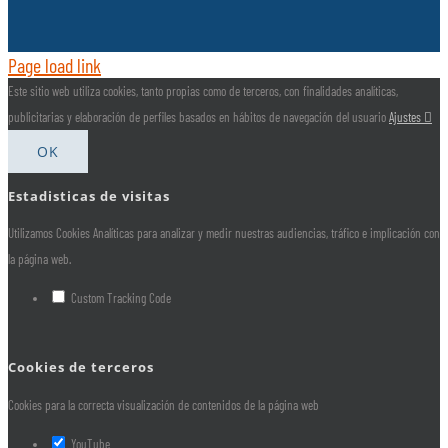
Page load link
Este sitio web utiliza cookies, tanto propias como de terceros, con finalidades analíticas,
publicitarias y elaboración de perfiles basados en hábitos de navegación del usuario
Ajustes
OK
Estadisticas de visitas
Utilizamos Cookies Analíticas para analizar y medir nuestras audiencias, tráfico e implicación con
la página web.
Custom Tracking Code
Cookies de terceros
Cookies para la correcta visualización de contenidos de la página web
YouTube