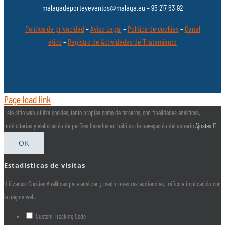
malagadeporteyeventos@malaga.eu – 95 217 63 92
Política de privacidad
–
Aviso Legal
–
Política de cookies
–
Canal
ético
–
Registro de Actividades de Tratamiento
Page load link
Este sitio web utiliza cookies, tanto propias como de terceros, con finalidades analíticas,
publicitarias y elaboración de perfiles basados en hábitos de navegación del usuario
Ajustes
OK
Estadisticas de visitas
Utilizamos Cookies Analíticas para analizar y medir nuestras audiencias, tráfico e implicación con
la página web.
Custom Tracking Code