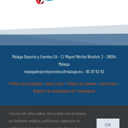
Málaga Deporte y Eventos SA – C/ Miguel Mérida Nicolich, 2 – 29004
Málaga
malagadeporteyeventos@malaga.eu – 95 217 63 92
Política de privacidad
–
Aviso Legal
–
Política de cookies
–
Canal ético
–
Registro de Actividades de Tratamiento
Este sitio web utiliza cookies, tanto propias como de terceros,
con finalidades analíticas, publicitarias y elaboración de
OK