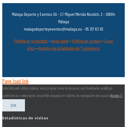
Málaga Deporte y Eventos SA – C/ Miguel Mérida Nicolich, 2 – 29004
Málaga
malagadeporteyeventos@malaga.eu – 95 217 63 92
Política de privacidad
–
Aviso Legal
–
Política de cookies
–
Canal
ético
–
Registro de Actividades de Tratamiento
Page load link
Este sitio web utiliza cookies, tanto propias como de terceros, con finalidades analíticas,
publicitarias y elaboración de perfiles basados en hábitos de navegación del usuario
Ajustes
OK
Estadisticas de visitas