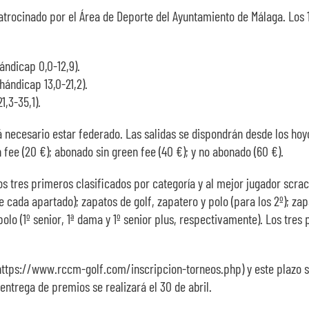
atrocinado por el Área de Deporte del Ayuntamiento de Málaga. Los 
ándicap 0,0-12,9).
hándicap 13,0-21,2).
1,3-35,1).
 necesario estar federado. Las salidas se dispondrán desde los hoyo
 fee (20 €); abonado sin green fee (40 €); y no abonado (60 €).
 los tres primeros clasificados por categoría y al mejor jugador scr
e cada apartado); zapatos de golf, zapatero y polo (para los 2º); zap
 polo (1º senior, 1ª dama y 1º senior plus, respectivamente). Los tr
 https://www.rccm-golf.com/inscripcion-torneos.php) y este plazo s
 entrega de premios se realizará el 30 de abril.