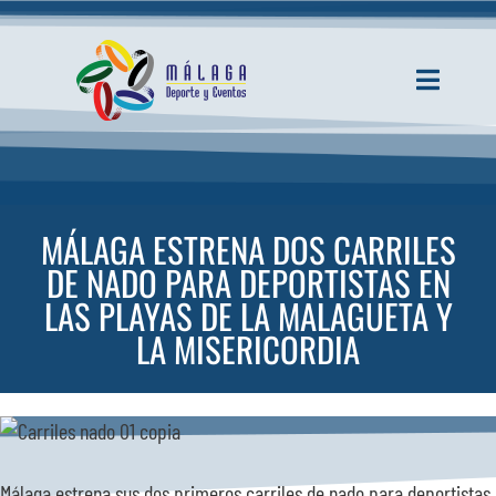
Saltar
al
contenido
Toggle
Navigati
INICIO
ACTUALIDAD
MÁLAGA ESTRENA DOS CARRILES
DE NADO PARA DEPORTISTAS EN
SERVICIOS
LAS PLAYAS DE LA MALAGUETA Y
LA MISERICORDIA
EVENTOS
ESPACIOS
Málaga estrena sus dos primeros carriles de nado para deportistas