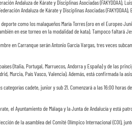
eración Andaluza de Kárate y Disciplinas Asociadas (FAKYDDAA), Luis
Federación Andaluza de Kárate y Disciplinas Asociadas (FAKYDDAA), E
 deporte como los malagueños María Torres (oro en el Europeo Junio
ambién en ese torneo en la modalidad de kata). Tampoco faltará J
iembre en Carranque serán Antonio García Vargas, tres veces subc
íses (Italia, Portugal, Marruecos, Andorra y España) y de las princ
rid, Murcia, País Vasco, Valencia). Además, está confirmada la asis
categorías cadete, junior y sub 21. Comenzará a las 16:00 horas de
ate, el Ayuntamiento de Málaga y la Junta de Andalucía y está patr
cción de la asamblea del Comité Olímpico Internacional (COI), junto