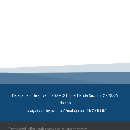
Málaga Deporte y Eventos SA – C/ Miguel Mérida Nicolich, 2 – 29004
Málaga
malagadeporteyeventos@malaga.eu – 95 217 63 92
Política de privacidad
–
Aviso Legal
–
Política de cookies
–
Canal ético
–
Este sitio web utiliza cookies, tanto propias como de terceros,
Registro de Actividades de Tratamiento