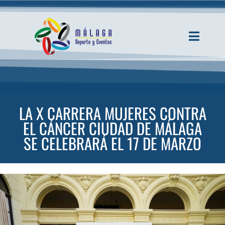
Saltar
al
contenido
Toggle
Navigati
INICIO
ACTUALIDAD
LA X CARRERA MUJERES CONTRA
EL CÁNCER CIUDAD DE MÁLAGA
SERVICIOS
SE CELEBRARÁ EL 17 DE MARZO
EVENTOS
ESPACIOS