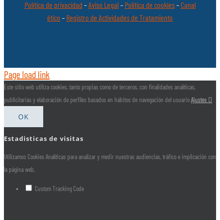
Política de privacidad
–
Aviso Legal
–
Política de cookies
–
Canal
ético
–
Registro de Actividades de Tratamiento
Page load link
Este sitio web utiliza cookies, tanto propias como de terceros, con finalidades analíticas,
publicitarias y elaboración de perfiles basados en hábitos de navegación del usuario
Ajustes
OK
Estadisticas de visitas
Utilizamos Cookies Analíticas para analizar y medir nuestras audiencias, tráfico e implicación con
la página web.
Custom Tracking Code