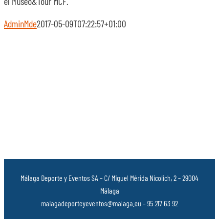
el Museo&Tour MCF.
AdminMde
2017-05-09T07:22:57+01:00
Málaga Deporte y Eventos SA – C/ Miguel Mérida Nicolich, 2 – 29004
Málaga
malagadeporteyeventos@malaga.eu – 95 217 63 92