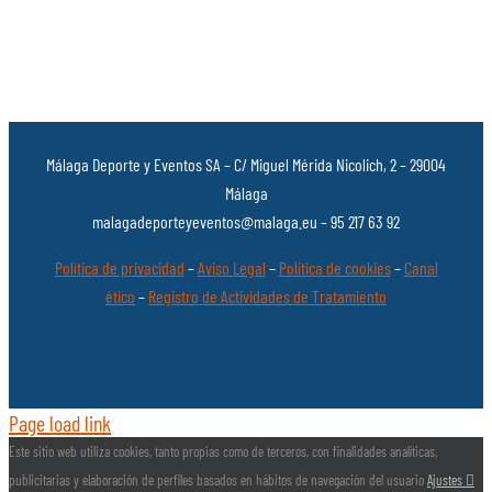
Málaga Deporte y Eventos SA – C/ Miguel Mérida Nicolich, 2 – 29004
Málaga
malagadeporteyeventos@malaga.eu – 95 217 63 92
Política de privacidad
–
Aviso Legal
–
Política de cookies
–
Canal
ético
–
Registro de Actividades de Tratamiento
Page load link
Este sitio web utiliza cookies, tanto propias como de terceros, con finalidades analíticas,
publicitarias y elaboración de perfiles basados en hábitos de navegación del usuario
Ajustes