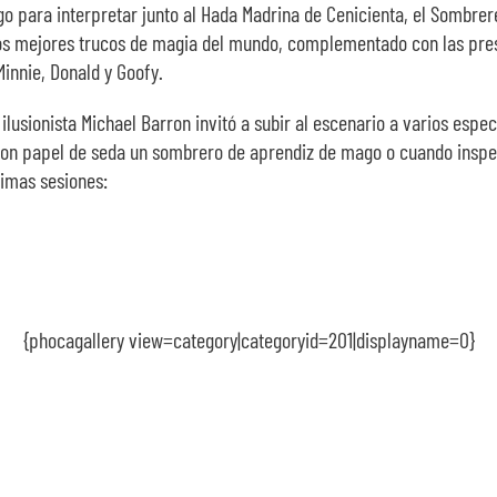
 para interpretar junto al Hada Madrina de Cenicienta, el Sombrere
n, los mejores trucos de magia del mundo, complementado con las pre
Minnie, Donald y Goofy.
lusionista Michael Barron invitó a subir al escenario a varios espe
 con papel de seda un sombrero de aprendiz de mago o cuando inspe
ximas sesiones:
{phocagallery view=category|categoryid=201|displayname=0}