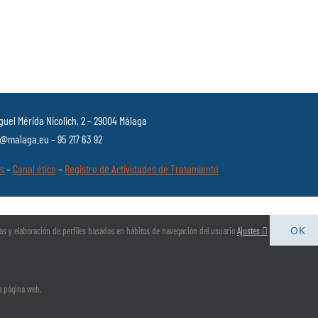
guel Mérida Nicolich, 2 – 29004 Málaga
malaga.eu – 95 217 63 92
es
–
Canal ético
–
Registro de Actividades de Tratamiento
OK
arias y elaboración de perfiles basados en hábitos de navegación del usuario
Ajustes
la página web.