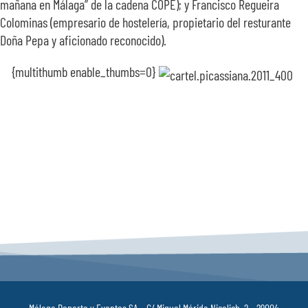
mañana en Málaga” de la cadena COPE); y Francisco Regueira
Colominas (empresario de hostelería, propietario del resturante
Doña Pepa y aficionado reconocido).
{multithumb enable_thumbs=0}
Málaga Deporte y Eventos SA – C/ Miguel Mérida Nicolich, 2 – 29004