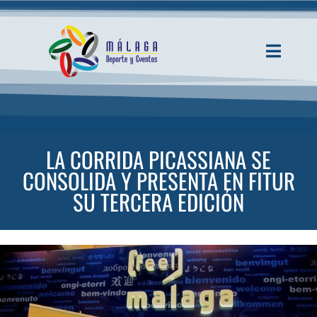
Saltar
al
contenido
Toggle
Navigati
INICIO
ACTUALIDAD
LA CORRIDA PICASSIANA SE
CONSOLIDA Y PRESENTA EN FITUR
SERVICIOS
SU TERCERA EDICIÓN
EVENTOS
ESPACIOS