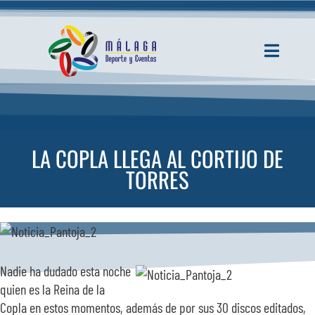
Saltar
al
contenido
Toggle
Navigati
INICIO
ACTUALIDAD
LA COPLA LLEGA AL CORTIJO DE
TORRES
SERVICIOS
EVENTOS
Nadie ha dudado esta noche
ESPACIOS
quien es la Reina de la
Copla en estos momentos, además de por sus 30 discos editados,