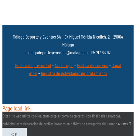
Málaga Deporte y Eventos SA – C/ Miguel Mérida Nicolich, 2 – 29004
Málaga
malagadeporteyeventos@malaga.eu – 95 217 63 92
Política de privacidad
–
Aviso Legal
–
Política de cookies
–
Canal
ético
–
Registro de Actividades de Tratamiento
Page load link
Este sitio web utiliza cookies, tanto propias como de terceros, con finalidades analíticas,
publicitarias y elaboración de perfiles basados en hábitos de navegación del usuario
Ajustes
OK