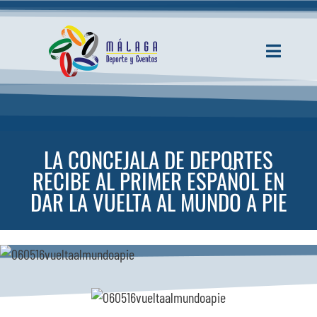
Saltar
al
contenido
Toggle
Navigati
INICIO
ACTUALIDAD
LA CONCEJALA DE DEPORTES
RECIBE AL PRIMER ESPAÑOL EN
SERVICIOS
DAR LA VUELTA AL MUNDO A PIE
EVENTOS
ESPACIOS