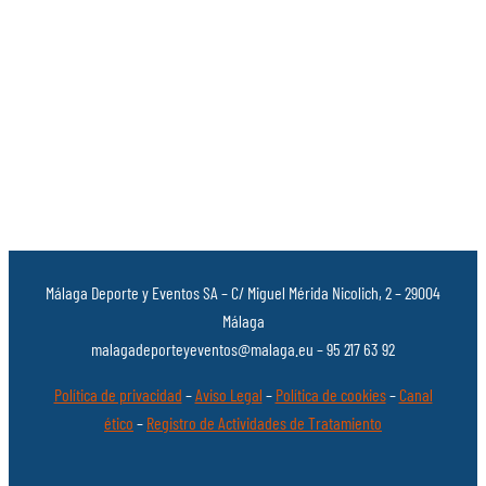
Málaga Deporte y Eventos SA – C/ Miguel Mérida Nicolich, 2 – 29004
Málaga
malagadeporteyeventos@malaga.eu – 95 217 63 92
Política de privacidad
–
Aviso Legal
–
Política de cookies
–
Canal
ético
–
Registro de Actividades de Tratamiento