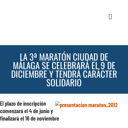
Saltar
al
contenido
Toggle
Navigati
INICIO
LA 3ª MARATÓN CIUDAD DE
ACTUALI
MÁLAGA SE CELEBRARÁ EL 9 DE
DICIEMBRE Y TENDRÁ CARÁCTER
SERVICIO
SOLIDARIO
EVENTOS
El plazo de inscripción
comenzará el 4 de junio y
ESPACIOS
finalizará el 16 de noviembre