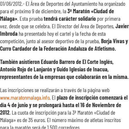
SOBRE N
01/06/2012.- El Área de Deportes del Ayuntamiento ha organizado
para el próximo 9 de diciembre, la
3ª Maratón «Ciudad de
Málaga»
. Esta prueba
tendrá carácter solidario
por primera
TRANSPA
vez. desde que se celebra. El Director del Área de Deportes,
Javier
Imbroda
ha presentado hoy el cartel y la fecha de esta
competición, junto al asesor deportivo de la prueba,
Borja Vivas y
Curro Cardador de la Federación Andaluza de Atletismo.
También asistieron Eduardo Barrero de El Corte Inglés,
Antonio Rojo de Lanjarón y Guido Iglesias de Inacua,
representantes de la empresas que colaborarán en la misma.
Las inscripciones se realizarán a través de la página web
www.maratonmalaga.info
. El
plazo de inscripción comenzará el
día 4 de junio y se prolongará hasta el 16 de Noviembre de
2012
. La cuota de inscripción para la 3ª Maratón «Ciudad de
Málaga» es de 35 euros. El número máximo de atletas inscritos
para la maratón será de 1.500 corredores.