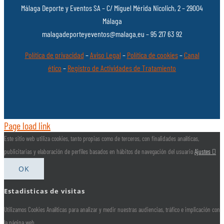
Málaga Deporte y Eventos SA – C/ Miguel Mérida Nicolich, 2 – 29004
Málaga
malagadeporteyeventos@malaga.eu – 95 217 63 92
Política de privacidad
–
Aviso Legal
–
Política de cookies
–
Canal
ético
–
Registro de Actividades de Tratamiento
Page load link
Este sitio web utiliza cookies, tanto propias como de terceros, con finalidades analíticas,
publicitarias y elaboración de perfiles basados en hábitos de navegación del usuario
Ajustes
OK
Estadisticas de visitas
Utilizamos Cookies Analíticas para analizar y medir nuestras audiencias, tráfico e implicación con
la página web.