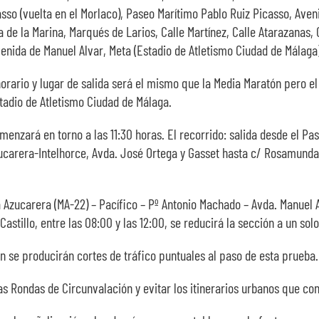
sso (vuelta en el Morlaco), Paseo Marítimo Pablo Ruiz Picasso, Aveni
aza de la Marina, Marqués de Larios, Calle Martínez, Calle Atarazanas
enida de Manuel Alvar, Meta (Estadio de Atletismo Ciudad de Málaga)
orario y lugar de salida será el mismo que la Media Maratón pero el 
stadio de Atletismo Ciudad de Málaga.
comenzará en torno a las 11:30 horas. El recorrido: salida desde el P
zucarera-Intelhorce, Avda. José Ortega y Gasset hasta c/ Rosamunda
a Azucarera (MA-22) – Pacífico – Pº Antonio Machado – Avda. Manuel Ag
stillo, entre las 08:00 y las 12:00, se reducirá la sección a un solo
 se producirán cortes de tráfico puntuales al paso de esta prueba.
as Rondas de Circunvalación y evitar los itinerarios urbanos que con