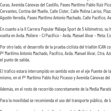
Curas, Avenida Cánovas del Castillo, Paseo Marítimo Pablo Ruiz Pica
Cervantes, Cortina del Muelle, Calle Cister, Calle Molina Larios, Pl
Agustín Heredia, Paseo Marítimo Antonio Machado, Calle Pacífico, Av
En cuanto a la II Carrera Popular Málaga Sport de 5 kilómetros, su h
vuelta en Avda. Moliere – C/Pacífico – Avda. Manuel Alvar – Meta: E
Por otro lado, el desarrollo de la prueba ciclista del triatlón ICAN 
Pº Marítimo Antonio Machado, Pacífico, Avda. Manuel Alvar, Ctra. A
el punto de salida.
El tráfico estará interrumpido en sentido este en el eje Puente de l
mismo, en el Pº Marítimo Pablo Ruiz Picasso y Avenida Cánovas del Ca
Además, en el resto de recorrido concretamente de la Media Maratón
Para la movilidad se recomienda el uso del transporte público, de l