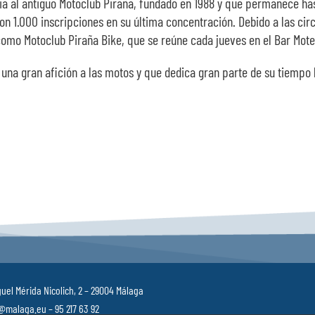
ia al antiguo Motoclub Piraña, fundado en 1988 y que permanece ha
on 1.000 inscripciones en su última concentración. Debido a las cir
omo Motoclub Piraña Bike, que se reúne cada jueves en el Bar Mote
a gran afición a las motos y que dedica gran parte de su tiempo lib
uel Mérida Nicolich, 2 – 29004 Málaga
malaga.eu – 95 217 63 92