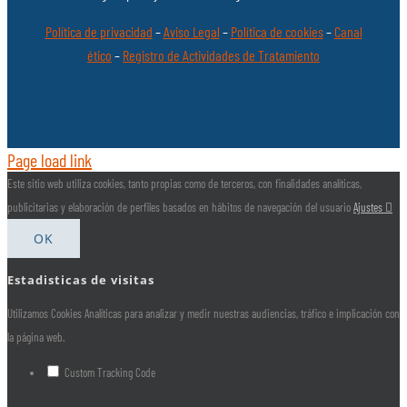
Política de privacidad
–
Aviso Legal
–
Política de cookies
–
Canal
ético
–
Registro de Actividades de Tratamiento
Page load link
Este sitio web utiliza cookies, tanto propias como de terceros, con finalidades analíticas,
publicitarias y elaboración de perfiles basados en hábitos de navegación del usuario
Ajustes
OK
Estadisticas de visitas
Utilizamos Cookies Analíticas para analizar y medir nuestras audiencias, tráfico e implicación con
la página web.
Custom Tracking Code