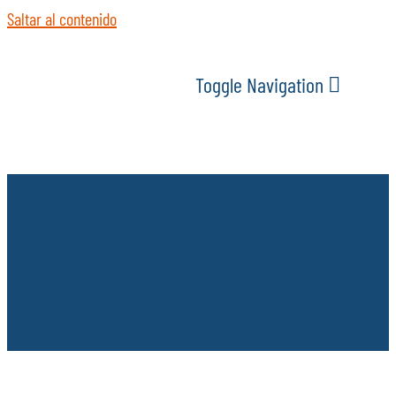
Saltar al contenido
Toggle Navigation
INICIO
ACTUALIDAD
SERVICIOS
EVENTOS
ESPACIOS