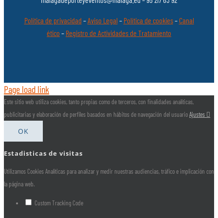
Política de privacidad
–
Aviso Legal
–
Política de cookies
–
Canal
ético
–
Registro de Actividades de Tratamiento
Page load link
Este sitio web utiliza cookies, tanto propias como de terceros, con finalidades analíticas,
publicitarias y elaboración de perfiles basados en hábitos de navegación del usuario
Ajustes
OK
Estadisticas de visitas
Utilizamos Cookies Analíticas para analizar y medir nuestras audiencias, tráfico e implicación con
la página web.
Custom Tracking Code