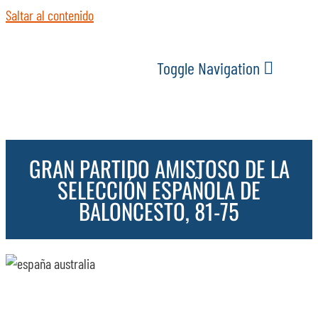
Saltar al contenido
Toggle Navigation
INICIO
GRAN PARTIDO AMISTOSO DE LA
ACTUALIDAD
SELECCIÓN ESPAÑOLA DE
BALONCESTO, 81-75
SERVICIOS
EVENTOS
ESPACIOS