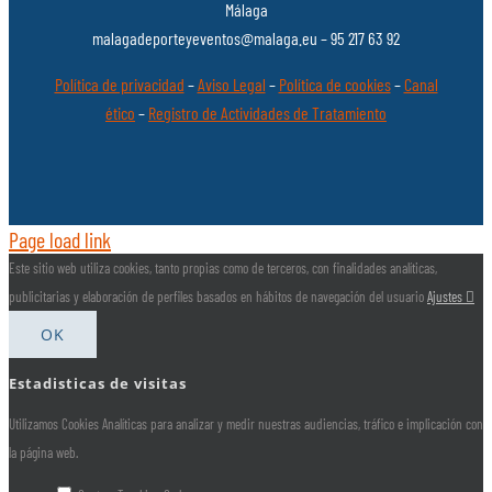
Málaga
malagadeporteyeventos@malaga.eu – 95 217 63 92
Política de privacidad
–
Aviso Legal
–
Política de cookies
–
Canal
ético
–
Registro de Actividades de Tratamiento
Page load link
Este sitio web utiliza cookies, tanto propias como de terceros, con finalidades analíticas,
publicitarias y elaboración de perfiles basados en hábitos de navegación del usuario
Ajustes
OK
Estadisticas de visitas
Utilizamos Cookies Analíticas para analizar y medir nuestras audiencias, tráfico e implicación con
la página web.