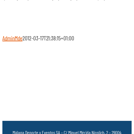
AdminMde
2012-03-17T21:38:15+01:00
Málaga Deporte y Eventos SA – C/ Miguel Mérida Nicolich, 2 – 29004