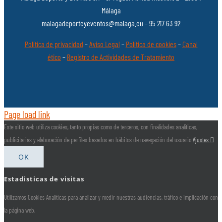
Málaga
malagadeporteyeventos@malaga.eu – 95 217 63 92
Política de privacidad
–
Aviso Legal
–
Política de cookies
–
Canal
ético
–
Registro de Actividades de Tratamiento
Page load link
Este sitio web utiliza cookies, tanto propias como de terceros, con finalidades analíticas,
publicitarias y elaboración de perfiles basados en hábitos de navegación del usuario
Ajustes
OK
Estadisticas de visitas
Utilizamos Cookies Analíticas para analizar y medir nuestras audiencias, tráfico e implicación con
la página web.