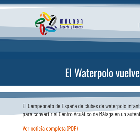
Saltar
al
contenido
El Waterpolo vuelve
El Campeonato de España de clubes de waterpolo infantil
para convertir al Centro Acuático de Málaga en un autén
Ver noticia completa (PDF)