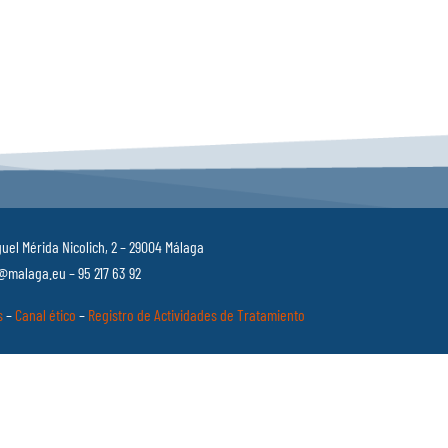
uel Mérida Nicolich, 2 – 29004 Málaga
malaga.eu – 95 217 63 92
s
–
Canal ético
–
Registro de Actividades de Tratamiento