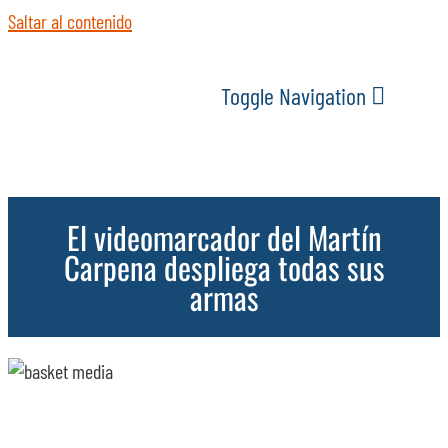
Saltar al contenido
Toggle Navigation
INICIO
El videomarcador del Martín
ACTUALIDAD
Carpena despliega todas sus
armas
SERVICIOS
EVENTOS
ESPACIOS