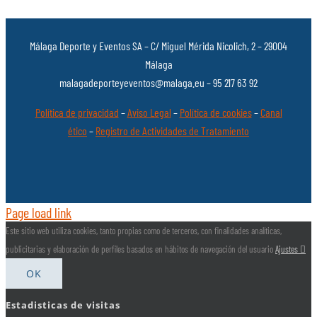
Málaga Deporte y Eventos SA – C/ Miguel Mérida Nicolich, 2 – 29004
Málaga
malagadeporteyeventos@malaga.eu – 95 217 63 92
Política de privacidad
–
Aviso Legal
–
Política de cookies
–
Canal
ético
–
Registro de Actividades de Tratamiento
Page load link
Este sitio web utiliza cookies, tanto propias como de terceros, con finalidades analíticas,
publicitarias y elaboración de perfiles basados en hábitos de navegación del usuario
Ajustes
OK
Estadisticas de visitas