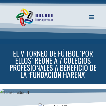
Saltar
al
contenido
Toggle
Navigati
INICIO
ACTUALIDAD
EL V TORNEO DE FÚTBOL ‘POR
ELLOS’ REÚNE A 7 COLEGIOS
SERVICIOS
PROFESIONALES A BENEFICIO DE
LA ‘FUNDACIÓN HARENA’
EVENTOS
ESPACIOS