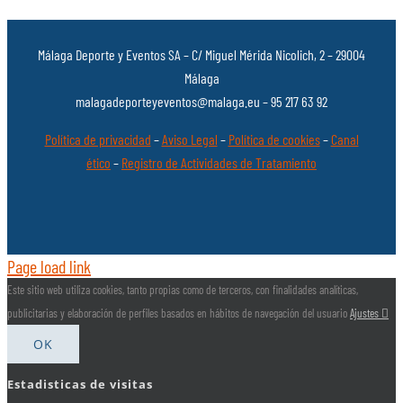
Málaga Deporte y Eventos SA – C/ Miguel Mérida Nicolich, 2 – 29004
Málaga
malagadeporteyeventos@malaga.eu – 95 217 63 92
Política de privacidad
–
Aviso Legal
–
Política de cookies
–
Canal
ético
–
Registro de Actividades de Tratamiento
Page load link
Este sitio web utiliza cookies, tanto propias como de terceros, con finalidades analíticas,
publicitarias y elaboración de perfiles basados en hábitos de navegación del usuario
Ajustes
OK
Estadisticas de visitas