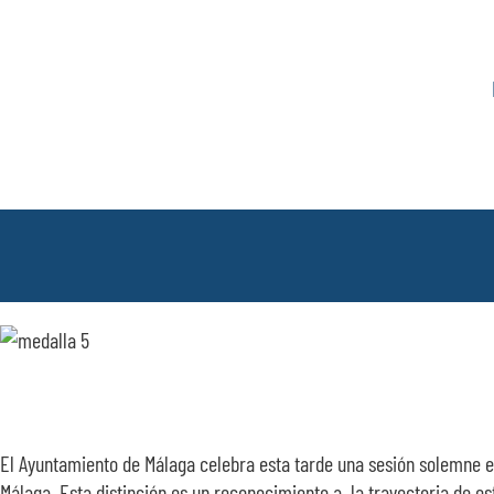
Saltar
al
contenido
El Ayuntamiento de Málaga celebra esta tarde una sesión solemne en 
Málaga. Esta distinción es un reconocimiento a la trayectoria de e