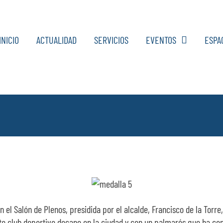
INICIO
ACTUALIDAD
SERVICIOS
EVENTOS
ESPA
el Salón de Plenos, presidida por el alcalde, Francisco de la Torre
ste club deportivo decano en la ciudad y con un palmarés que ha con