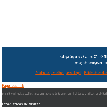
Málaga Deporte y Eventos SA – C/ Mi
malagadeporteyeventos@
Política de privacidad
–
Aviso Legal
–
Política de cooki
Page load link
Este sitio web utiliza cookies, tanto propias como de terceros, con finalidades analíticas, publicit
Estadisticas de visitas