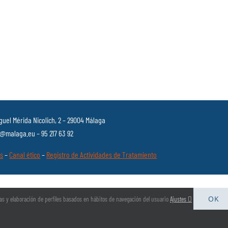
guel Mérida Nicolich, 2 – 29004 Málaga
malaga.eu – 95 217 63 92
es
–
Canal ético
–
Registro de Actividades de Tratamiento
OK
arias y elaboración de perfiles basados en hábitos de navegación del usuario
Ajustes