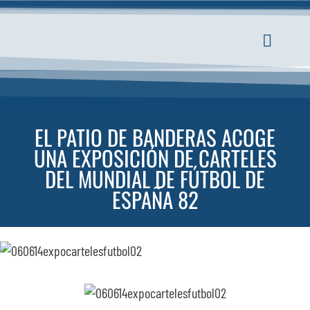
Saltar
al
contenido
Toggle
Navigati
INICIO
EL PATIO DE BANDERAS ACOGE
ACTUALI
UNA EXPOSICIÓN DE CARTELES
DEL MUNDIAL DE FÚTBOL DE
SERVICIO
ESPAÑA 82
EVENTOS
ESPACIOS