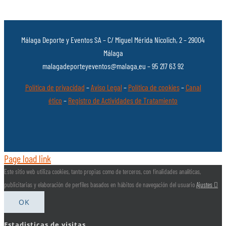
Málaga Deporte y Eventos SA – C/ Miguel Mérida Nicolich, 2 – 29004
Málaga
malagadeporteyeventos@malaga.eu – 95 217 63 92
Política de privacidad
–
Aviso Legal
–
Política de cookies
–
Canal
ético
–
Registro de Actividades de Tratamiento
Page load link
Este sitio web utiliza cookies, tanto propias como de terceros, con finalidades analíticas,
publicitarias y elaboración de perfiles basados en hábitos de navegación del usuario
Ajustes
OK
Estadisticas de visitas